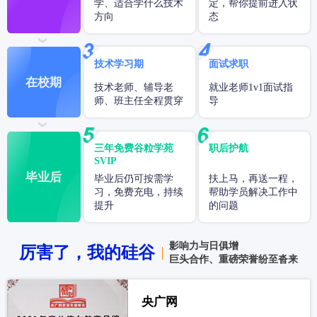
学、适合学什么技术
定，帮你提前进入状
方向
态
技术学习期
面试求职
在校期
技术老师、辅导老
就业老师1v1面试指
师、班主任全程贯穿
导
三年免费谷粒学苑
职后护航
SVIP
毕业后
毕业后仍可按需学
扶上马，再送一程，
习，免费充电，持续
帮助学员解决工作中
提升
的问题
影响力与日俱增
厉害了，我的硅谷
巨头合作、重磅荣誉纷至沓来
央广网