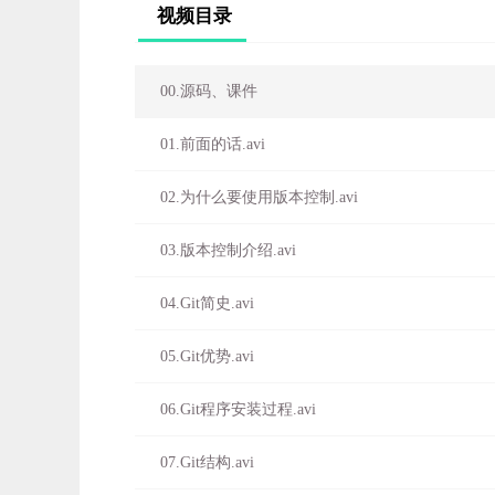
视频目录
00.源码、课件
01.前面的话.avi
02.为什么要使用版本控制.avi
03.版本控制介绍.avi
04.Git简史.avi
05.Git优势.avi
06.Git程序安装过程.avi
07.Git结构.avi