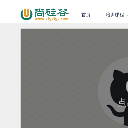
首页
培训课程
点