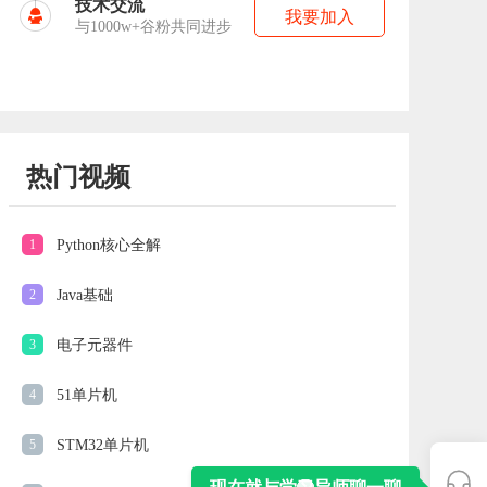
技术交流
我要加入
与1000w+谷粉共同进步
热门视频
1
Python核心全解
2
Java基础
3
电子元器件
4
51单片机
5
STM32单片机