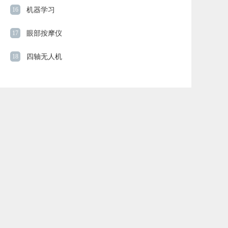
16
机器学习
17
眼部按摩仪
18
四轴无人机