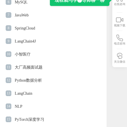
现在就与学习导师聊一聊
6
MySQL
在线咨询
7
JavaWeb
视频下载
8
SpringCloud
9
LangChain4J
电话咨询
10
小智医疗
关注微信
11
大厂高频面试题
12
Python数据分析
13
LangChain
14
NLP
15
PyTorch深度学习