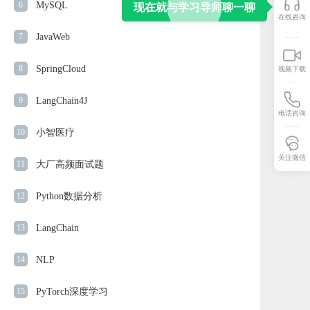
6
MySQL
现在就与学习导师聊一聊
在线咨询
7
JavaWeb
8
SpringCloud
视频下载
9
LangChain4J
电话咨询
10
小智医疗
关注微信
11
大厂高频面试题
12
Python数据分析
13
LangChain
14
NLP
15
PyTorch深度学习