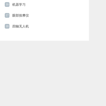
16
机器学习
17
眼部按摩仪
18
四轴无人机