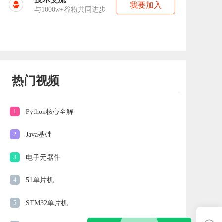
我要加入
与1000w+谷粉共同进步
热门视频
1
Python核心全解
2
Java基础
3
电子元器件
4
51单片机
5
STM32单片机