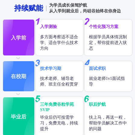
为学员成长保驾护航
持续赋能
从入学到就业后，尚硅谷始终在你身边
入学测验
个性化预习方案
多方面考察适不适合
根据学员具体情况制
入学前
学、适合学什么技术
定，帮你提前进入状
方向
态
技术学习期
面试求职
在校期
技术老师、辅导老
就业老师1v1面试指
师、班主任全程贯穿
导
三年免费谷粒学苑
职后护航
SVIP
毕业后
毕业后仍可按需学
扶上马，再送一程，
习，免费充电，持续
帮助学员解决工作中
提升
的问题