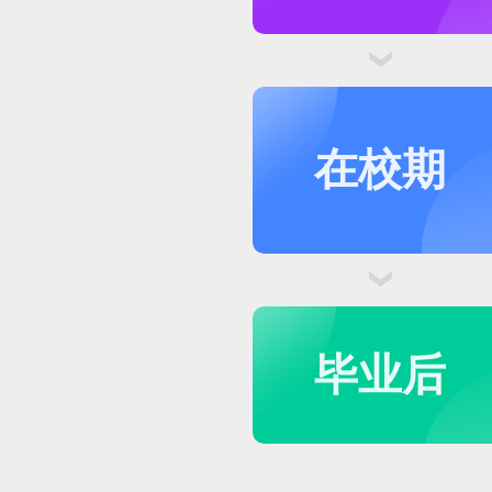
在校期
毕业后