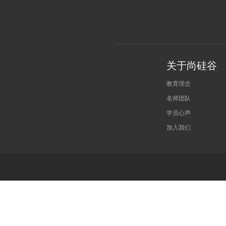
关于尚硅谷
教育理念
名师团队
学员心声
加入我们